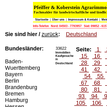
Pfeiffer & Koberstein Agrarimm
Fachmakler für landwirtschaftliche und ländli
Startseite
|
Über uns
|
Impressum & Kontakt
|
Mei
Info-Telefon
Nord: 04503 - 7793957
Süd: 09852 - 61
Sie sind hier /
zurück
:
Deutschland
Bundesländer:
33622
Seite:
1
Immobilien
15
16
Kaufgesuche
in
Baden-
28
29
Deutschland
Wuerttemberg
41
42
Bayern
54
55
Berlin
67
68
Brandenburg
80
81
Bremen
93
94
Hamburg
105
106
Hessen