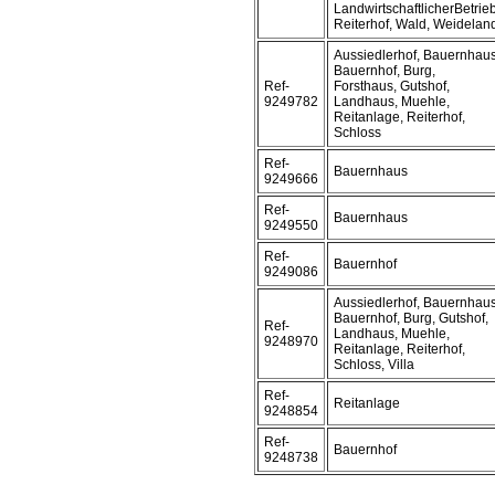
LandwirtschaftlicherBetrieb
Reiterhof, Wald, Weidelan
Aussiedlerhof, Bauernhaus
Bauernhof, Burg,
Ref-
Forsthaus, Gutshof,
9249782
Landhaus, Muehle,
Reitanlage, Reiterhof,
Schloss
Ref-
Bauernhaus
9249666
Ref-
Bauernhaus
9249550
Ref-
Bauernhof
9249086
Aussiedlerhof, Bauernhaus
Bauernhof, Burg, Gutshof,
Ref-
Landhaus, Muehle,
9248970
Reitanlage, Reiterhof,
Schloss, Villa
Ref-
Reitanlage
9248854
Ref-
Bauernhof
9248738