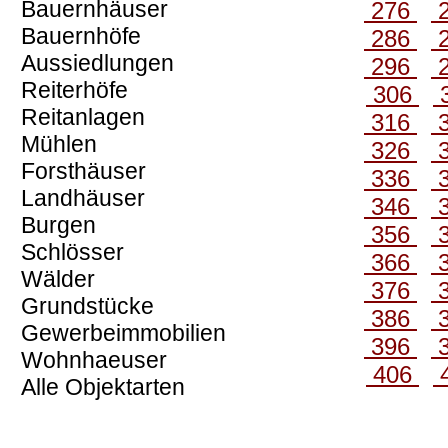
Bauernhäuser
276
Bauernhöfe
286
Aussiedlungen
296
Reiterhöfe
306
Reitanlagen
316
Mühlen
326
Forsthäuser
336
Landhäuser
346
Burgen
356
Schlösser
366
Wälder
376
Grundstücke
386
Gewerbeimmobilien
396
Wohnhaeuser
406
Alle Objektarten