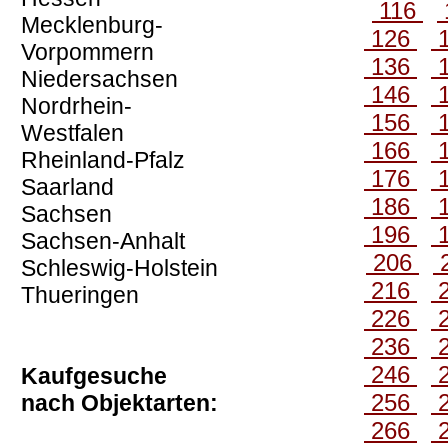
116
Mecklenburg-
126
Vorpommern
136
Niedersachsen
146
Nordrhein-
156
Westfalen
166
Rheinland-Pfalz
176
Saarland
186
Sachsen
196
Sachsen-Anhalt
206
Schleswig-Holstein
216
Thueringen
226
236
246
Kaufgesuche
256
nach Objektarten:
266