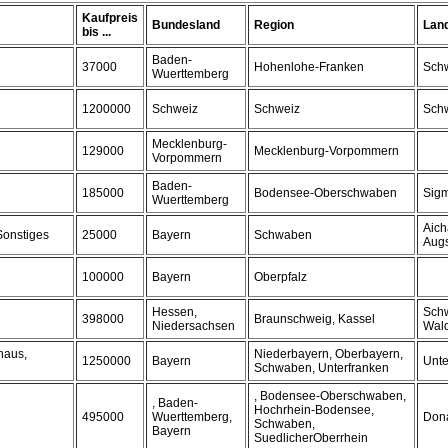
Kaufpreis
Bundesland
Region
Lan
bis ...
Baden-
37000
Hohenlohe-Franken
Schw
Wuerttemberg
1200000
Schweiz
Schweiz
Sch
Mecklenburg-
129000
Mecklenburg-Vorpommern
Vorpommern
Baden-
185000
Bodensee-Oberschwaben
Sig
Wuerttemberg
Aich
Sonstiges
25000
Bayern
Schwaben
Augs
100000
Bayern
Oberpfalz
Hessen,
Schw
398000
Braunschweig, Kassel
Niedersachsen
Wal
haus,
Niederbayern, Oberbayern,
1250000
Bayern
Unte
Schwaben, Unterfranken
, Bodensee-Oberschwaben,
, Baden-
Hochrhein-Bodensee,
495000
Wuerttemberg,
Don
Schwaben,
Bayern
SuedlicherOberrhein