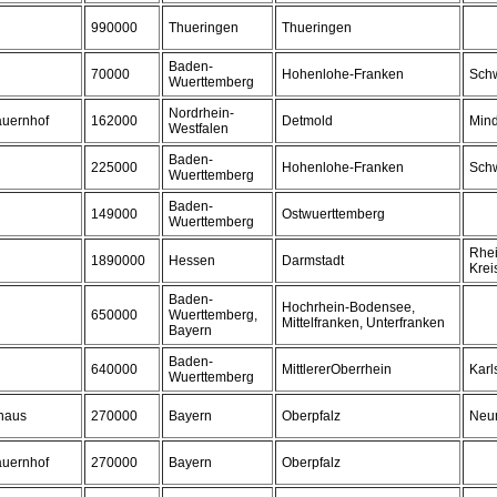
990000
Thueringen
Thueringen
Baden-
70000
Hohenlohe-Franken
Schw
Wuerttemberg
Nordrhein-
auernhof
162000
Detmold
Min
Westfalen
Baden-
225000
Hohenlohe-Franken
Schw
Wuerttemberg
Baden-
149000
Ostwuerttemberg
Wuerttemberg
Rhe
1890000
Hessen
Darmstadt
Krei
Baden-
Hochrhein-Bodensee,
650000
Wuerttemberg,
Mittelfranken, Unterfranken
Bayern
Baden-
640000
MittlererOberrhein
Karl
Wuerttemberg
haus
270000
Bayern
Oberpfalz
Neu
auernhof
270000
Bayern
Oberpfalz