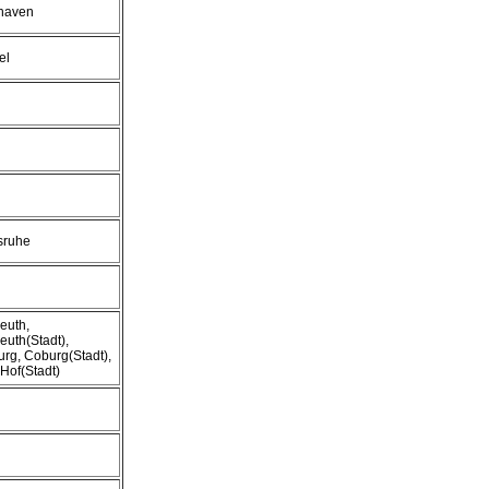
haven
el
sruhe
euth,
euth(Stadt),
rg, Coburg(Stadt),
 Hof(Stadt)