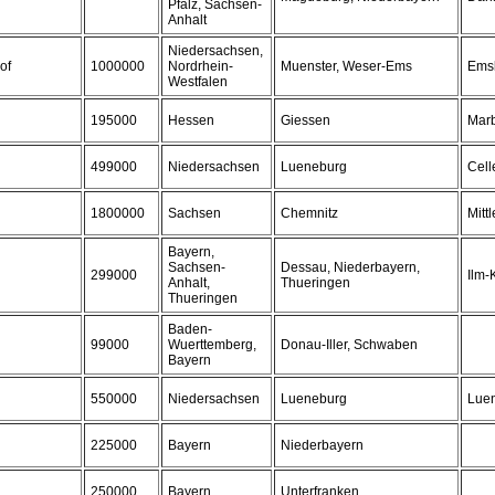
Pfalz, Sachsen-
Anhalt
Niedersachsen,
of
1000000
Nordrhein-
Muenster, Weser-Ems
Ems
Westfalen
195000
Hessen
Giessen
Marb
499000
Niedersachsen
Lueneburg
Cell
1800000
Sachsen
Chemnitz
Mitt
Bayern,
Sachsen-
Dessau, Niederbayern,
299000
Ilm-
Anhalt,
Thueringen
Thueringen
Baden-
99000
Wuerttemberg,
Donau-Iller, Schwaben
Bayern
550000
Niedersachsen
Lueneburg
Lue
225000
Bayern
Niederbayern
250000
Bayern
Unterfranken