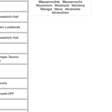
Wassermühle
Wasserrecht
Wasserturm
Weideland
Weinberg
Weingut
Wiese
Windmühle
Windmühlen
aebisch-Hall
den-Luebbecke
aebisch-Hall
ingau-Taunus-
s
sruhe
markt-OPF