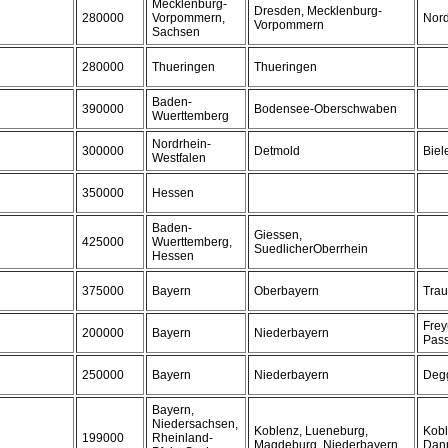
Mecklenburg-
Dresden, Mecklenburg-
280000
Vorpommern,
Nor
Vorpommern
Sachsen
280000
Thueringen
Thueringen
Baden-
390000
Bodensee-Oberschwaben
Wuerttemberg
Nordrhein-
300000
Detmold
Biel
Westfalen
350000
Hessen
Baden-
Giessen,
425000
Wuerttemberg,
SuedlicherOberrhein
Hessen
375000
Bayern
Oberbayern
Trau
Frey
200000
Bayern
Niederbayern
Pas
250000
Bayern
Niederbayern
Deg
Bayern,
Niedersachsen,
Koblenz, Lueneburg,
Kobl
199000
Rheinland-
Magdeburg, Niederbayern
Dan