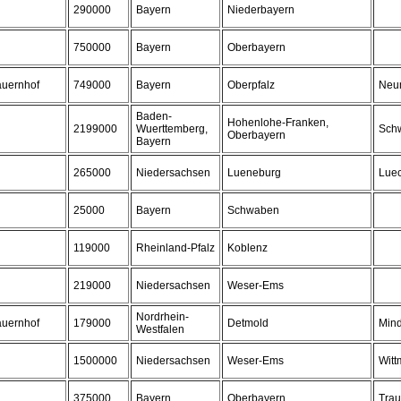
290000
Bayern
Niederbayern
750000
Bayern
Oberbayern
auernhof
749000
Bayern
Oberpfalz
Neu
Baden-
Hohenlohe-Franken,
2199000
Wuerttemberg,
Schw
Oberbayern
Bayern
265000
Niedersachsen
Lueneburg
Lue
25000
Bayern
Schwaben
119000
Rheinland-Pfalz
Koblenz
219000
Niedersachsen
Weser-Ems
Nordrhein-
auernhof
179000
Detmold
Min
Westfalen
1500000
Niedersachsen
Weser-Ems
Wit
375000
Bayern
Oberbayern
Trau