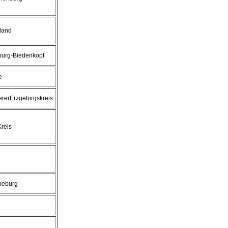
land
urg-Biedenkopf
e
lererErzgebirgskreis
Kreis
neburg