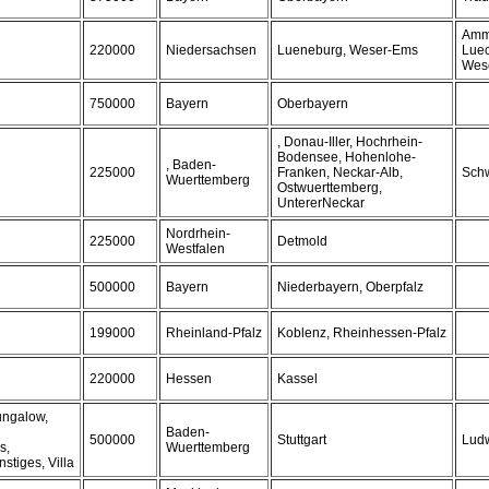
Amme
220000
Niedersachsen
Lueneburg, Weser-Ems
Lue
Wes
750000
Bayern
Oberbayern
, Donau-Iller, Hochrhein-
Bodensee, Hohenlohe-
, Baden-
225000
Franken, Neckar-Alb,
Schw
Wuerttemberg
Ostwuerttemberg,
UntererNeckar
Nordrhein-
225000
Detmold
Westfalen
500000
Bayern
Niederbayern, Oberpfalz
199000
Rheinland-Pfalz
Koblenz, Rheinhessen-Pfalz
220000
Hessen
Kassel
ungalow,
Baden-
500000
Stuttgart
Lud
s,
Wuerttemberg
stiges, Villa