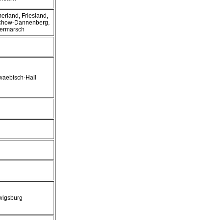
rland, Friesland,
chow-Dannenberg,
ermarsch
aebisch-Hall
wigsburg