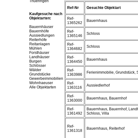
Thueringen
Ref-Nr
Gesuchte Objektart
Kaufgesuche nach
Objektarten:
Ref-
Bauernhaus
1365262
Bauernhäuser
Bauernhöfe
Ref-
Schloss
Aussiedlungen
1365146
Reiterhöfe
Reitanlagen
Ref-
Schloss
Mühlen
1364682
Forsthäuser
Landhäuser
Ref-
Bauernhaus
Burgen
1364450
Schlösser
Wälder
Ref-
Ferienimmobilie, Grundstück, 
Grundstücke
1363986
Gewerbeimmobilien
Wohnhaeuser
Ref-
Aussiedlerhof
Alle Objektarten
1363116
Ref-
Bauernhaus, Bauernhof
1363000
Ref-
Bauernhaus, Bauernhof, Land
1361492
Schloss, Villa
Ref-
Bauernhaus, Reiterhof
1361318