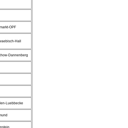
markt-OPF
aebisch-Hall
chow-Dannenberg
den-Luebbecke
tmund
nstein