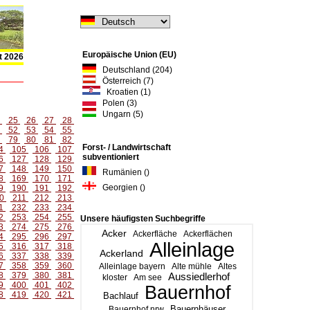
Europäische Union (EU)
t 2026
Deutschland (204)
Österreich (7)
Kroatien (1)
Polen (3)
Ungarn (5)
4
25
26
27
28
1
52
53
54
55
8
79
80
81
82
Forst- / Landwirtschaft
4
105
106
107
subventioniert
6
127
128
129
7
148
149
150
Rumänien ()
8
169
170
171
Georgien ()
9
190
191
192
0
211
212
213
1
232
233
234
2
253
254
255
Unsere häufigsten Suchbegriffe
3
274
275
276
Acker
Ackerfläche
Ackerflächen
4
295
296
297
Alleinlage
5
316
317
318
Ackerland
6
337
338
339
7
358
359
360
Alleinlage bayern
Alte mühle
Altes
8
379
380
381
Aussiedlerhof
kloster
Am see
9
400
401
402
Bauernhof
8
419
420
421
Bachlauf
Bauernhäuser
Bauernhof nrw