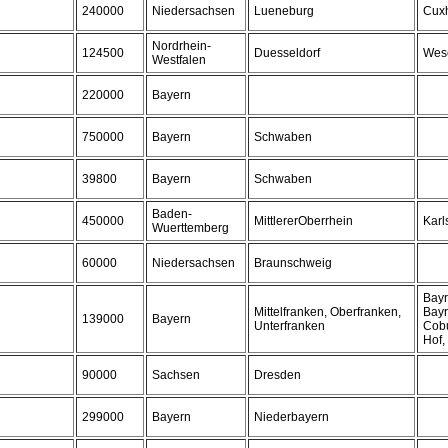
240000
Niedersachsen
Lueneburg
Cux
Nordrhein-
124500
Duesseldorf
Wes
Westfalen
220000
Bayern
750000
Bayern
Schwaben
39800
Bayern
Schwaben
Baden-
450000
MittlererOberrhein
Karl
Wuerttemberg
60000
Niedersachsen
Braunschweig
Bayr
Mittelfranken, Oberfranken,
Bayr
139000
Bayern
Unterfranken
Cobu
Hof,
90000
Sachsen
Dresden
299000
Bayern
Niederbayern