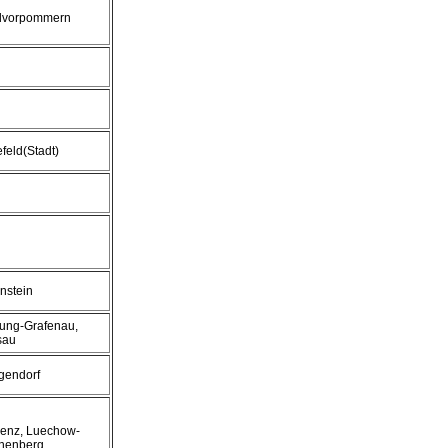
dvorpommern
efeld(Stadt)
nstein
ung-Grafenau,
sau
gendorf
enz, Luechow-
nenberg