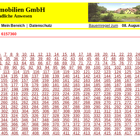
immobilien GmbH
ndliche Anwesen
|
Mein Bereich
|
Datenschutz
Bauernregel zum
08. Augus
- 6157360
6
7
8
9
10
11
12
13
14
15
16
17
18
19
20
21
22
23
2
4
35
36
37
38
39
40
41
42
43
44
45
46
47
48
49
50
5
1
62
63
64
65
66
67
68
69
70
71
72
73
74
75
76
77
7
8
89
90
91
92
93
94
95
96
97
98
99
100
101
102
103
10
2
113
114
115
116
117
118
119
120
121
122
123
124
125
12
134
135
136
137
138
139
140
141
142
143
144
145
146
14
155
156
157
158
159
160
161
162
163
164
165
166
167
16
176
177
178
179
180
181
182
183
184
185
186
187
188
18
197
198
199
200
201
202
203
204
205
206
207
208
209
21
218
219
220
221
222
223
224
225
226
227
228
229
230
23
239
240
241
242
243
244
245
246
247
248
249
250
251
25
260
261
262
263
264
265
266
267
268
269
270
271
272
27
281
282
283
284
285
286
287
288
289
290
291
292
293
29
302
303
304
305
306
307
308
309
310
311
312
313
314
31
323
324
325
326
327
328
329
330
331
332
333
334
335
33
344
345
346
347
348
349
350
351
352
353
354
355
356
35
365
366
367
368
369
370
371
372
373
374
375
376
377
37
386
387
388
389
390
391
392
393
394
395
396
397
398
39
405
406
407
408
409
410
411
412
413
414
415
416
417
41