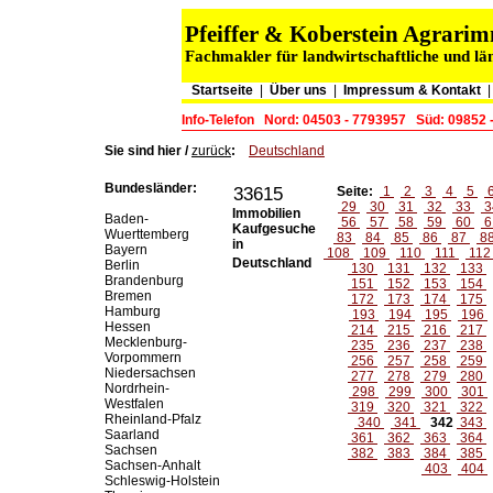
Pfeiffer & Koberstein Agrar
Fachmakler für landwirtschaftliche und lä
Startseite
|
Über uns
|
Impressum & Kontakt
Info-Telefon
Nord: 04503 - 7793957
Süd: 09852 
Sie sind hier /
zurück
:
Deutschland
Bundesländer:
33615
Seite:
1
2
3
4
5
29
30
31
32
33
3
Immobilien
Baden-
56
57
58
59
60
6
Kaufgesuche
Wuerttemberg
83
84
85
86
87
8
in
Bayern
108
109
110
111
11
Deutschland
Berlin
130
131
132
133
Brandenburg
151
152
153
154
Bremen
172
173
174
175
Hamburg
193
194
195
196
Hessen
214
215
216
217
Mecklenburg-
235
236
237
238
Vorpommern
256
257
258
259
Niedersachsen
277
278
279
280
Nordrhein-
298
299
300
301
Westfalen
319
320
321
322
Rheinland-Pfalz
340
341
342
343
Saarland
361
362
363
364
Sachsen
382
383
384
385
Sachsen-Anhalt
403
404
Schleswig-Holstein