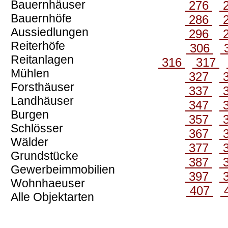
Bauernhäuser
276
Bauernhöfe
286
Aussiedlungen
296
Reiterhöfe
306
Reitanlagen
316
317
Mühlen
327
Forsthäuser
337
Landhäuser
347
Burgen
357
Schlösser
367
Wälder
377
Grundstücke
387
Gewerbeimmobilien
397
Wohnhaeuser
407
Alle Objektarten