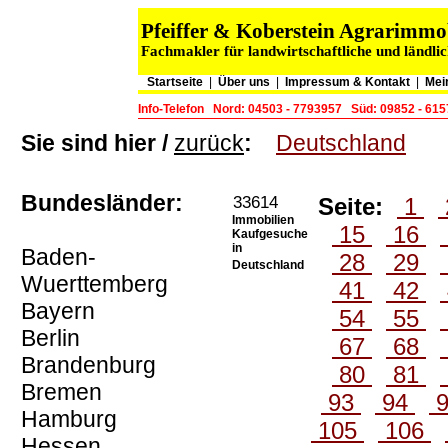
Pfeiffer & Koberstein Agrarimm
Fachmakler für landwirtschaftliche und ländli
Startseite
|
Über uns
|
Impressum & Kontakt
|
Mei
Info-Telefon
Nord: 04503 - 7793957
Süd: 09852 - 61
Sie sind hier /
zurück
:
Deutschland
Bundesländer:
33614
Seite:
1
Immobilien
15
16
Kaufgesuche
in
Baden-
28
29
Deutschland
Wuerttemberg
41
42
Bayern
54
55
Berlin
67
68
Brandenburg
80
81
Bremen
93
94
Hamburg
105
106
Hessen