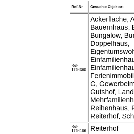
Ref-Nr
Gesuchte Objektart
Ackerfläche, A
Bauernhaus, 
Bungalow, Bur
Doppelhaus,
Eigentumswo
Einfamilienha
Ref-
Einfamilienh
1764360
Ferienimmobil
G, Gewerbeim
Gutshof, Land
Mehrfamilienh
Reihenhaus, R
Reiterhof, Schl
Ref-
Reiterhof
1764186