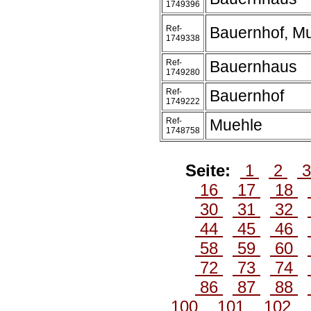
1749396
Ref-
Bauernhof, M
1749338
Ref-
Bauernhaus
1749280
Ref-
Bauernhof
1749222
Ref-
Muehle
1748758
Seite:
1
2
16
17
18
30
31
32
44
45
46
58
59
60
72
73
74
86
87
88
100
101
102