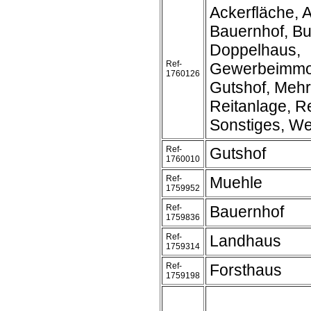
Ackerfläche, A
Bauernhof, B
Doppelhaus,
Ref-
Gewerbeimmob
1760126
Gutshof, Mehr
Reitanlage, Re
Sonstiges, We
Ref-
Gutshof
1760010
Ref-
Muehle
1759952
Ref-
Bauernhof
1759836
Ref-
Landhaus
1759314
Ref-
Forsthaus
1759198