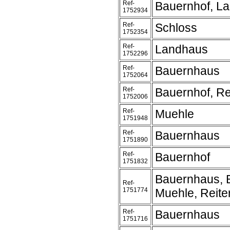
Ref-
Bauernhof, L
1752934
Ref-
Schloss
1752354
Ref-
Landhaus
1752296
Ref-
Bauernhaus
1752064
Ref-
Bauernhof, Re
1752006
Ref-
Muehle
1751948
Ref-
Bauernhaus
1751890
Ref-
Bauernhof
1751832
Bauernhaus, 
Ref-
1751774
Muehle, Reite
Ref-
Bauernhaus
1751716