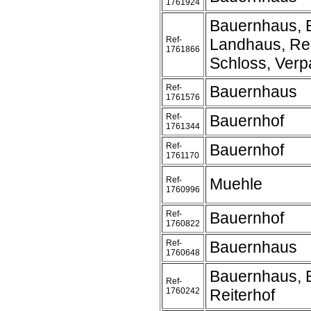
1761924
Bauernhaus, 
Ref-
Landhaus, Rei
1761866
Schloss, Verpa
Ref-
Bauernhaus
1761576
Ref-
Bauernhof
1761344
Ref-
Bauernhof
1761170
Ref-
Muehle
1760996
Ref-
Bauernhof
1760822
Ref-
Bauernhaus
1760648
Bauernhaus, 
Ref-
1760242
Reiterhof