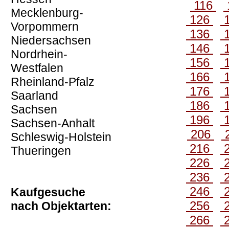
116
Mecklenburg-
126
Vorpommern
136
Niedersachsen
146
Nordrhein-
156
Westfalen
166
Rheinland-Pfalz
176
Saarland
186
Sachsen
196
Sachsen-Anhalt
206
Schleswig-Holstein
216
Thueringen
226
236
246
Kaufgesuche
256
nach Objektarten:
266