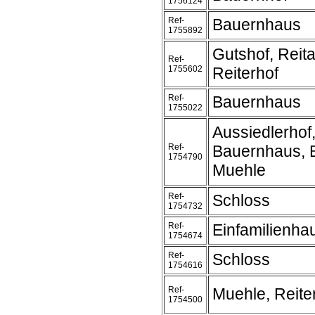
1756124
Ref-
Bauernhaus
1755892
Gutshof, Reit
Ref-
1755602
Reiterhof
Ref-
Bauernhaus
1755022
Aussiedlerhof
Ref-
Bauernhaus, 
1754790
Muehle
Ref-
Schloss
1754732
Ref-
Einfamilienh
1754674
Ref-
Schloss
1754616
Ref-
Muehle, Reite
1754500