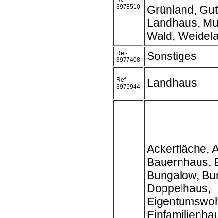
Ref-
3978510
Grünland, Gut
Landhaus, Mue
Wald, Weidel
Ref-
Sonstiges
3977408
Ref-
Landhaus
3976944
Ackerfläche, A
Bauernhaus, 
Bungalow, Bur
Doppelhaus,
Eigentumswo
Einfamilienha