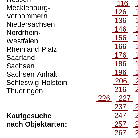
116
Mecklenburg-
126
Vorpommern
136
Niedersachsen
146
Nordrhein-
156
Westfalen
166
Rheinland-Pfalz
176
Saarland
186
Sachsen
196
Sachsen-Anhalt
206
Schleswig-Holstein
216
Thueringen
226
227
237
247
Kaufgesuche
257
nach Objektarten:
267