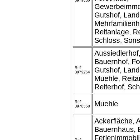
3979380
Gewerbeimmob
Gutshof, Land
Mehrfamilienh
Reitanlage, Re
Schloss, Sonst
Aussiedlerhof
Bauernhof, Fo
Ref-
Gutshof, Land
3979264
Muehle, Reita
Reiterhof, Sc
Ref-
Muehle
3978568
Ackerfläche, A
Bauernhaus, 
Ferienimmobil