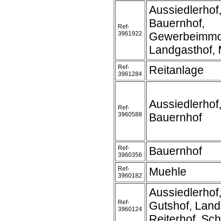
Aussiedlerhof
Bauernhof,
Ref-
3961922
Gewerbeimmob
Landgasthof, 
Ref-
Reitanlage
3961284
Aussiedlerhof
Ref-
3960588
Bauernhof
Ref-
Bauernhof
3960356
Ref-
Muehle
3960182
Aussiedlerhof
Ref-
Gutshof, Land
3960124
Reiterhof, Sc