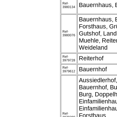
Ref-
Bauernhaus, 
3980134
Bauernhaus, 
Forsthaus, Gr
Ref-
Gutshof, Land
3980076
Muehle, Reite
Weideland
Ref-
Reiterhof
3979728
Ref-
Bauernhof
3979612
Aussiedlerhof
Bauernhof, B
Burg, Doppel
Einfamilienha
Einfamilienh
Ref-
Forsthaus,