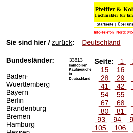
Pfeiffer & K
Fachmakler für lan
Startseite
|
Über un
Info-Telefon
Nord: 045
Sie sind hier /
zurück
:
Deutschland
Bundesländer:
33613
Seite:
1
Immobilien
15
16
Kaufgesuche
in
Baden-
28
29
Deutschland
Wuerttemberg
41
42
Bayern
54
55
Berlin
67
68
Brandenburg
80
81
Bremen
93
94
Hamburg
105
106
Hessen