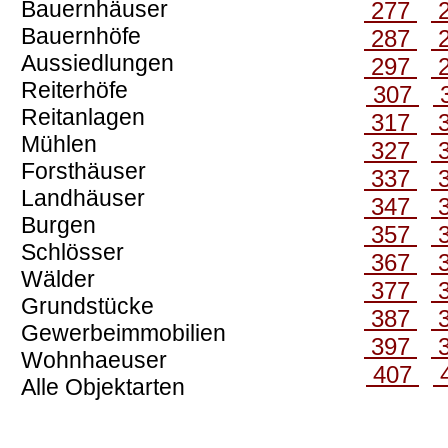
Bauernhäuser
277
Bauernhöfe
287
Aussiedlungen
297
Reiterhöfe
307
Reitanlagen
317
Mühlen
327
Forsthäuser
337
Landhäuser
347
Burgen
357
Schlösser
367
Wälder
377
Grundstücke
387
Gewerbeimmobilien
397
Wohnhaeuser
407
Alle Objektarten