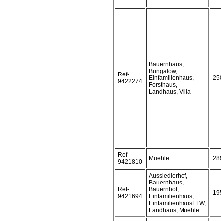
Bauernhaus,
Bungalow,
Ref-
Einfamilienhaus,
25
9422274
Forsthaus,
Landhaus, Villa
Ref-
Muehle
28
9421810
Aussiedlerhof,
Bauernhaus,
Ref-
Bauernhof,
19
9421694
Einfamilienhaus,
EinfamilienhausELW,
Landhaus, Muehle