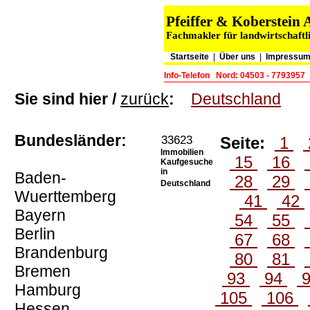
Pfeiffer & Koberstei
Fachmakler für landwirtschaftl
Startseite
|
Über uns
|
Impressum
Info-Telefon
Nord: 04503 - 7793957
Sie sind hier /
zurück
:
Deutschland
Bundesländer:
33623
Seite:
1
Immobilien
15
16
Kaufgesuche
in
Baden-
28
29
Deutschland
Wuerttemberg
41
42
Bayern
54
55
Berlin
67
68
Brandenburg
80
81
Bremen
93
94
Hamburg
105
106
Hessen