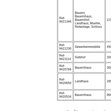
Bauern,
Bauernhaus,
Ref-
Bauernhof,
11
9421346
Landhaus, Muehle,
Reitanlage, Schloss
Ref-
Gewerbeimmobilie
45
9421230
Ref-
Gutshof
20
9421114
Ref-
Bauernhaus
30
9420766
Ref-
Landhaus
28
9420650
Ref-
Bauernhaus
90
9420534