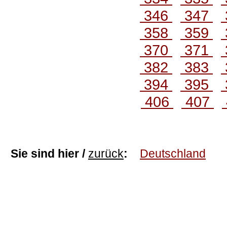
346
347
358
359
370
371
382
383
394
395
406
407
Sie sind hier /
zurück
:
Deutschland