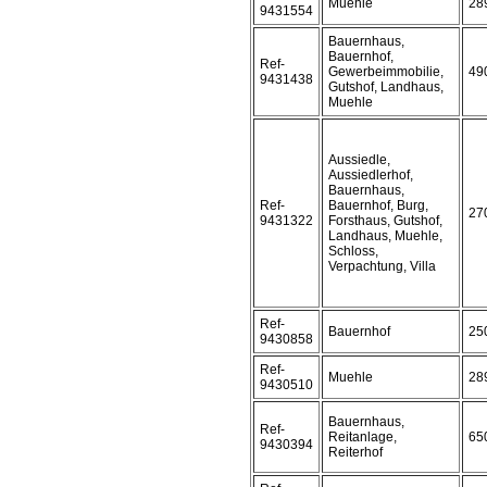
Muehle
28
9431554
Bauernhaus,
Bauernhof,
Ref-
Gewerbeimmobilie,
49
9431438
Gutshof, Landhaus,
Muehle
Aussiedle,
Aussiedlerhof,
Bauernhaus,
Ref-
Bauernhof, Burg,
27
9431322
Forsthaus, Gutshof,
Landhaus, Muehle,
Schloss,
Verpachtung, Villa
Ref-
Bauernhof
25
9430858
Ref-
Muehle
28
9430510
Bauernhaus,
Ref-
Reitanlage,
65
9430394
Reiterhof