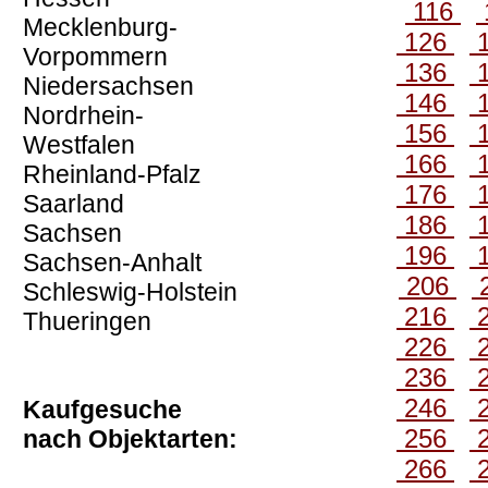
116
Mecklenburg-
126
Vorpommern
136
Niedersachsen
146
Nordrhein-
156
Westfalen
166
Rheinland-Pfalz
176
Saarland
186
Sachsen
196
Sachsen-Anhalt
206
Schleswig-Holstein
216
Thueringen
226
236
246
Kaufgesuche
256
nach Objektarten:
266