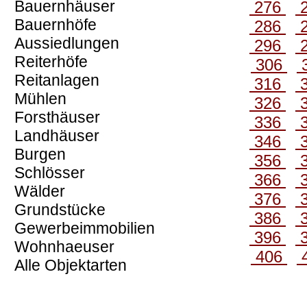
Bauernhäuser
276
Bauernhöfe
286
Aussiedlungen
296
Reiterhöfe
306
Reitanlagen
316
Mühlen
326
Forsthäuser
336
Landhäuser
346
Burgen
356
Schlösser
366
Wälder
376
Grundstücke
386
Gewerbeimmobilien
396
Wohnhaeuser
406
Alle Objektarten