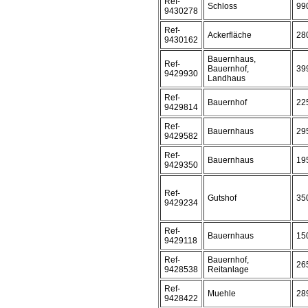
Ref-
Schloss
99
9430278
Ref-
Ackerfläche
28
9430162
Bauernhaus,
Ref-
Bauernhof,
39
9429930
Landhaus
Ref-
Bauernhof
22
9429814
Ref-
Bauernhaus
29
9429582
Ref-
Bauernhaus
19
9429350
Ref-
Gutshof
35
9429234
Ref-
Bauernhaus
15
9429118
Ref-
Bauernhof,
26
9428538
Reitanlage
Ref-
Muehle
28
9428422