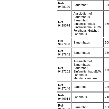
Ref-
Bauernhof
32
9428190
Aussiedlerhof,
Bauernhaus,
Bauernhof,
Ref-
Einfamilienhaus,
16
9428074
EinfamilienhausELW,
Forsthaus, Gutshof,
Landhaus
Ref-
Bauernhaus
90
9427958
Ref-
Bauernhaus
16
9427842
Aussiedlerhof,
Bauernhaus,
Ref-
Bauernhof,
84
9427262
EinfamilienhausELW,
Landhaus,
Mehrfamilienhaus
Ref-
Bauernhof
23
9427146
Ref-
Landhaus
21
9426914
Ref-
Bauernhof
16