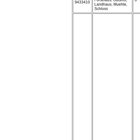
Forsthaus, Gutshof,
0
9433410
Landhaus, Muehle,
Schloss