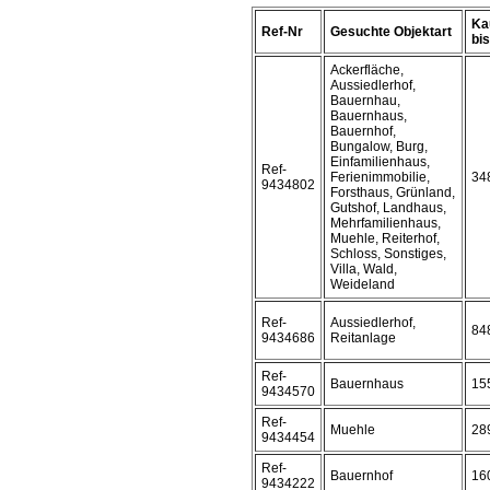
Ka
Ref-Nr
Gesuchte Objektart
bis 
Ackerfläche,
Aussiedlerhof,
Bauernhau,
Bauernhaus,
Bauernhof,
Bungalow, Burg,
Einfamilienhaus,
Ref-
Ferienimmobilie,
34
9434802
Forsthaus, Grünland,
Gutshof, Landhaus,
Mehrfamilienhaus,
Muehle, Reiterhof,
Schloss, Sonstiges,
Villa, Wald,
Weideland
Ref-
Aussiedlerhof,
84
9434686
Reitanlage
Ref-
Bauernhaus
15
9434570
Ref-
Muehle
28
9434454
Ref-
Bauernhof
16
9434222