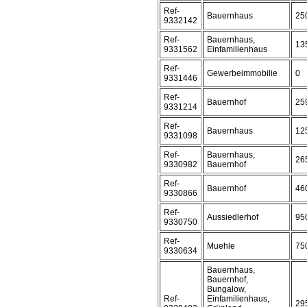
Ref-
Bauernhaus
25
9332142
Ref-
Bauernhaus,
13
9331562
Einfamilienhaus
Ref-
Gewerbeimmobilie
0
9331446
Ref-
Bauernhof
25
9331214
Ref-
Bauernhaus
12
9331098
Ref-
Bauernhaus,
26
9330982
Bauernhof
Ref-
Bauernhof
46
9330866
Ref-
Aussiedlerhof
95
9330750
Ref-
Muehle
75
9330634
Bauernhaus,
Bauernhof,
Bungalow,
Ref-
Einfamilienhaus,
29