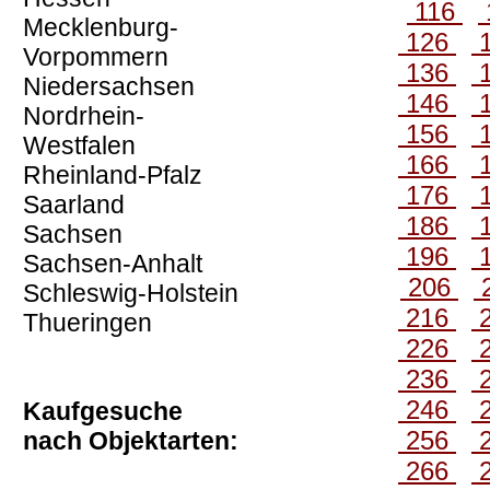
116
Mecklenburg-
126
Vorpommern
136
Niedersachsen
146
Nordrhein-
156
Westfalen
166
Rheinland-Pfalz
176
Saarland
186
Sachsen
196
Sachsen-Anhalt
206
Schleswig-Holstein
216
Thueringen
226
236
246
Kaufgesuche
256
nach Objektarten:
266