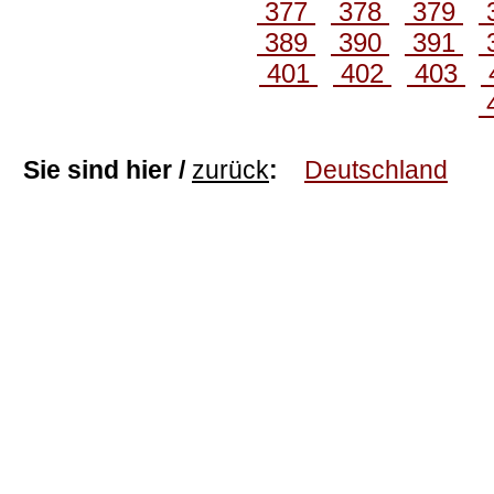
377
378
379
389
390
391
401
402
403
Sie sind hier /
zurück
:
Deutschland