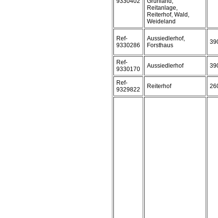
9330402
Grünland,
Reitanlage,
Reiterhof, Wald,
Weideland
Ref-
Aussiedlerhof,
39
9330286
Forsthaus
Ref-
Aussiedlerhof
39
9330170
Ref-
Reiterhof
26
9329822