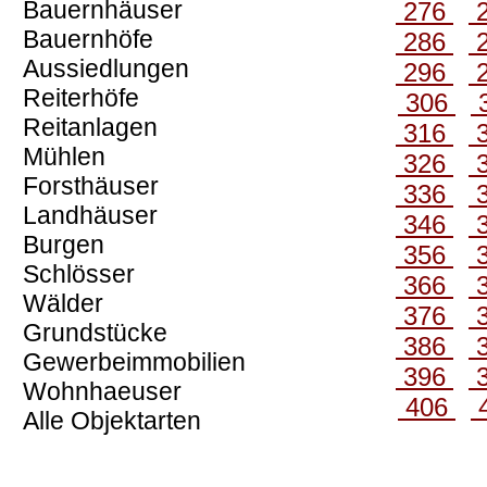
Bauernhäuser
276
Bauernhöfe
286
Aussiedlungen
296
Reiterhöfe
306
Reitanlagen
316
Mühlen
326
Forsthäuser
336
Landhäuser
346
Burgen
356
Schlösser
366
Wälder
376
Grundstücke
386
Gewerbeimmobilien
396
Wohnhaeuser
406
Alle Objektarten