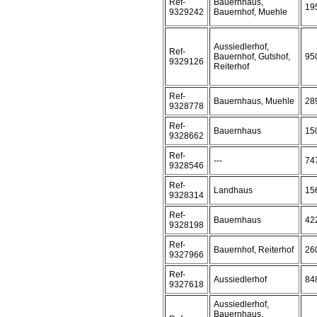
Ref-
Bauernhaus,
19
9329242
Bauernhof, Muehle
Aussiedlerhof,
Ref-
Bauernhof, Gutshof,
95
9329126
Reiterhof
Ref-
Bauernhaus, Muehle
28
9328778
Ref-
Bauernhaus
15
9328662
Ref-
---
74
9328546
Ref-
Landhaus
15
9328314
Ref-
Bauernhaus
42
9328198
Ref-
Bauernhof, Reiterhof
26
9327966
Ref-
Aussiedlerhof
84
9327618
Aussiedlerhof,
Bauernhaus,