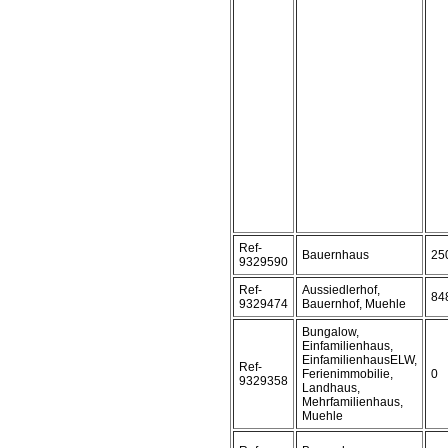
Ref-
Bauernhaus
25
9329590
Ref-
Aussiedlerhof,
84
9329474
Bauernhof, Muehle
Bungalow,
Einfamilienhaus,
EinfamilienhausELW,
Ref-
Ferienimmobilie,
0
9329358
Landhaus,
Mehrfamilienhaus,
Muehle