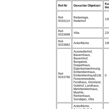
Ka
Ref-Nr
Gesuchte Objektart
bis 
Ref-
Reitanlage,
15
9334114
Reiterhof
Ref-
Villa
22
9333998
Ref-
Ackerfläche
19
9333882
Aussiedlerhof,
Bauernhaus,
Bauernhof,
Bungalow,
Doppelhaus,
Eigentumswohnung,
Einfamilienhaus,
Ref-
EinfamilienhausELW,
0
9333766
Ferienimmobilie,
Forsthaus, Grünland,
Gutshof, Landhaus,
Mehrfamilienhaus,
Muehle,
Reihenhaus,
Sonstiges, Villa
Ackerfläche,