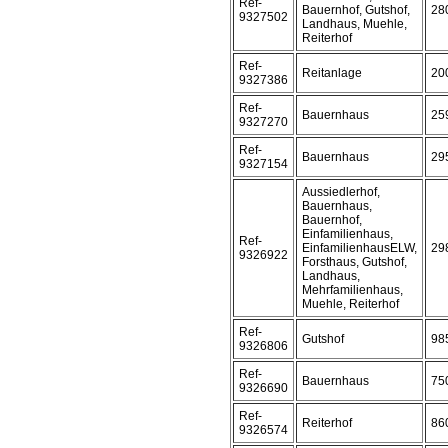
Ref-
Bauernhof, Gutshof,
28
9327502
Landhaus, Muehle,
Reiterhof
Ref-
Reitanlage
20
9327386
Ref-
Bauernhaus
25
9327270
Ref-
Bauernhaus
29
9327154
Aussiedlerhof,
Bauernhaus,
Bauernhof,
Einfamilienhaus,
Ref-
EinfamilienhausELW,
29
9326922
Forsthaus, Gutshof,
Landhaus,
Mehrfamilienhaus,
Muehle, Reiterhof
Ref-
Gutshof
98
9326806
Ref-
Bauernhaus
75
9326690
Ref-
Reiterhof
86
9326574