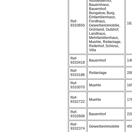
Aussiedlerhof,
Bauernhaus,
Bauernhof,
Bungalow, Burg,
Einfamilienhaus,
Ref-
Forsthaus,
16
9333650
Gewerbeimmobilie,
Grünland, Gutshof,
Landhaus,
Mehrfamilienhaus,
Muehle, Reitanlage,
Reiterhof, Schloss,
Villa
Ref-
Bauernhof
14
9333418
Ref-
Reitanlage
20
9333186
Ref-
Muehle
16
9333070
Ref-
Muehle
17
9332722
Ref-
Bauernhof
22
9332606
Ref-
Gewerbeimmobilie
45
9332374