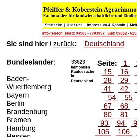
Pfeiffer & Koberstein Agrarimm
Fachmakler für landwirtschaftliche und ländli
Startseite
|
Über uns
|
Impressum & Kontakt
|
Mei
Info-Telefon
Nord: 04503 - 7793957
Süd: 09852 - 61
Sie sind hier /
zurück
:
Deutschland
Bundesländer:
33623
Seite:
1
Immobilien
15
16
Kaufgesuche
in
Baden-
28
29
Deutschland
Wuerttemberg
41
42
Bayern
54
55
Berlin
67
68
Brandenburg
80
81
Bremen
93
94
Hamburg
105
106
Hessen