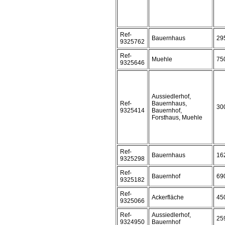
Ref-
Bauernhaus
29
9325762
Ref-
Muehle
75
9325646
Aussiedlerhof,
Ref-
Bauernhaus,
30
9325414
Bauernhof,
Forsthaus, Muehle
Ref-
Bauernhaus
16
9325298
Ref-
Bauernhof
69
9325182
Ref-
Ackerfläche
45
9325066
Ref-
Aussiedlerhof,
25
9324950
Bauernhof