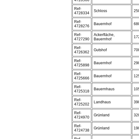
4728566
Ref-
Schloss
25
4728334
Ref-
Bauernhof
68
4728276
Ref-
Ackerfläche,
17
4727290
Bauernhof
Ref-
Gutshof
70
4726362
Ref-
Bauernhof
29
4725898
Ref-
Bauernhof
12
4725666
Ref-
Bauernhaus
10
4725318
Ref-
Landhaus
39
4725202
Ref-
Grünland
32
4724970
Ref-
Grünland
19
4724738