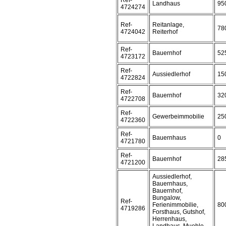
Ref-
Landhaus
95
4724274
Ref-
Reitanlage,
78
4724042
Reiterhof
Ref-
Bauernhof
52
4723172
Ref-
Aussiedlerhof
15
4722824
Ref-
Bauernhof
32
4722708
Ref-
Gewerbeimmobilie
25
4722360
Ref-
Bauernhaus
0
4721780
Ref-
Bauernhof
28
4721200
Aussiedlerhof,
Bauernhaus,
Bauernhof,
Bungalow,
Ref-
Ferienimmobilie,
80
4719286
Forsthaus, Gutshof,
Herrenhaus,