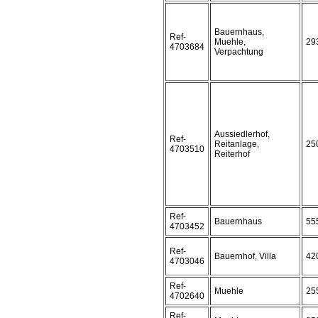
Bauernhaus,
Ref-
Muehle,
29
4703684
Verpachtung
Aussiedlerhof,
Ref-
Reitanlage,
25
4703510
Reiterhof
Ref-
Bauernhaus
55
4703452
Ref-
Bauernhof, Villa
42
4703046
Ref-
Muehle
25
4702640
Ref-