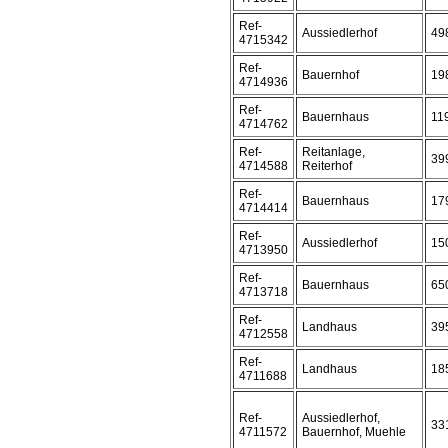
Ref-
Aussiedlerhof
49
4715342
Ref-
Bauernhof
19
4714936
Ref-
Bauernhaus
11
4714762
Ref-
Reitanlage,
39
4714588
Reiterhof
Ref-
Bauernhaus
17
4714414
Ref-
Aussiedlerhof
15
4713950
Ref-
Bauernhaus
65
4713718
Ref-
Landhaus
39
4712558
Ref-
Landhaus
18
4711688
Ref-
Aussiedlerhof,
33
4711572
Bauernhof, Muehle