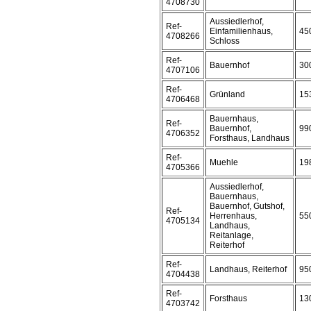
4708730
Aussiedlerhof,
Ref-
Einfamilienhaus,
45
4708266
Schloss
Ref-
Bauernhof
30
4707106
Ref-
Grünland
15
4706468
Bauernhaus,
Ref-
Bauernhof,
99
4706352
Forsthaus, Landhaus
Ref-
Muehle
19
4705366
Aussiedlerhof,
Bauernhaus,
Bauernhof, Gutshof,
Ref-
Herrenhaus,
55
4705134
Landhaus,
Reitanlage,
Reiterhof
Ref-
Landhaus, Reiterhof
95
4704438
Ref-
Forsthaus
13
4703742