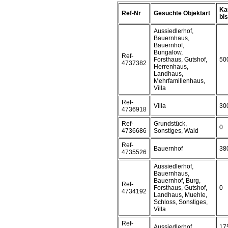
Ka
Ref-Nr
Gesuchte Objektart
bis 
Aussiedlerhof,
Bauernhaus,
Bauernhof,
Bungalow,
Ref-
Forsthaus, Gutshof,
50
4737382
Herrenhaus,
Landhaus,
Mehrfamilienhaus,
Villa
Ref-
Villa
30
4736918
Ref-
Grundstück,
0
4736686
Sonstiges, Wald
Ref-
Bauernhof
38
4735526
Aussiedlerhof,
Bauernhaus,
Bauernhof, Burg,
Ref-
Forsthaus, Gutshof,
0
4734192
Landhaus, Muehle,
Schloss, Sonstiges,
Villa
Ref-
Aussiedlerhof
17