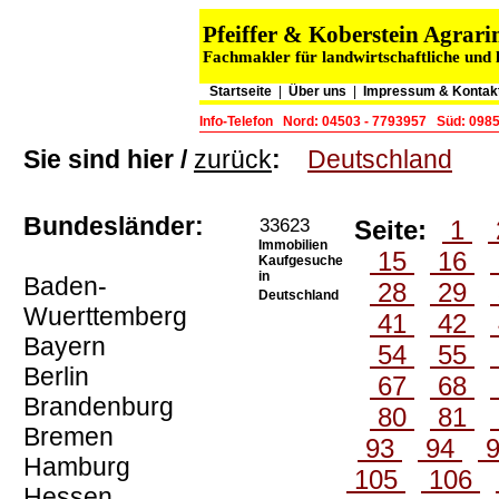
Pfeiffer & Koberstein Agra
Fachmakler für landwirtschaftliche und 
Startseite
|
Über uns
|
Impressum & Kontak
Info-Telefon
Nord: 04503 - 7793957
Süd: 0985
Sie sind hier /
zurück
:
Deutschland
Bundesländer:
33623
Seite:
1
Immobilien
15
16
Kaufgesuche
in
Baden-
28
29
Deutschland
Wuerttemberg
41
42
Bayern
54
55
Berlin
67
68
Brandenburg
80
81
Bremen
93
94
Hamburg
105
106
Hessen