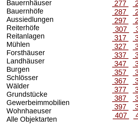
Bauernhäuser
277
Bauernhöfe
287
Aussiedlungen
297
Reiterhöfe
307
Reitanlagen
317
Mühlen
327
Forsthäuser
337
Landhäuser
347
Burgen
357
Schlösser
367
Wälder
377
Grundstücke
387
Gewerbeimmobilien
397
Wohnhaeuser
407
Alle Objektarten