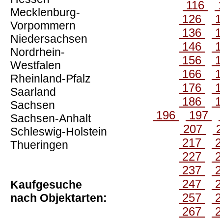
116
Mecklenburg-
126
Vorpommern
136
Niedersachsen
146
Nordrhein-
156
Westfalen
166
Rheinland-Pfalz
176
Saarland
186
Sachsen
196
197
Sachsen-Anhalt
207
Schleswig-Holstein
217
Thueringen
227
237
247
Kaufgesuche
257
nach Objektarten:
267