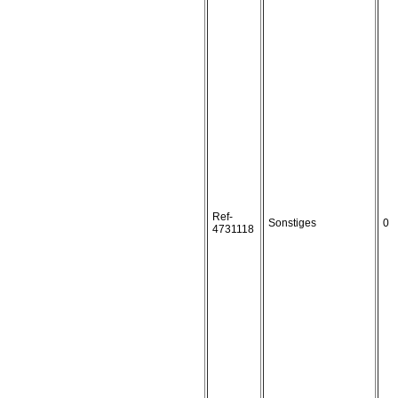
Ref-
Sonstiges
0
4731118