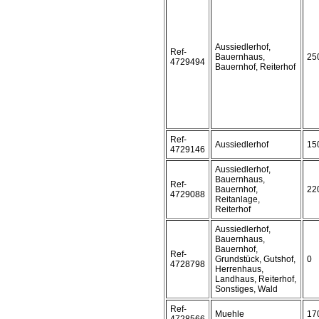
Aussiedlerhof,
Ref-
Bauernhaus,
25
4729494
Bauernhof, Reiterhof
Ref-
Aussiedlerhof
15
4729146
Aussiedlerhof,
Bauernhaus,
Ref-
Bauernhof,
22
4729088
Reitanlage,
Reiterhof
Aussiedlerhof,
Bauernhaus,
Bauernhof,
Ref-
Grundstück, Gutshof,
0
4728798
Herrenhaus,
Landhaus, Reiterhof,
Sonstiges, Wald
Ref-
Muehle
17