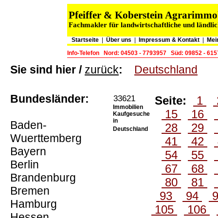
Pfeiffer & Koberstein Agrarimm
Fachmakler für landwirtschaftliche und ländli
Startseite
|
Über uns
|
Impressum & Kontakt
|
Mei
Info-Telefon
Nord: 04503 - 7793957
Süd: 09852 - 61
Sie sind hier /
zurück
:
Deutschland
Bundesländer:
33621
Seite:
1
Immobilien
15
16
Kaufgesuche
in
Baden-
28
29
Deutschland
Wuerttemberg
41
42
Bayern
54
55
Berlin
67
68
Brandenburg
80
81
Bremen
93
94
Hamburg
105
106
Hessen