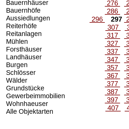
Bauernhäuser
276
Bauernhöfe
286
Aussiedlungen
296
297
Reiterhöfe
307
Reitanlagen
317
Mühlen
327
Forsthäuser
337
Landhäuser
347
Burgen
357
Schlösser
367
Wälder
377
Grundstücke
387
Gewerbeimmobilien
397
Wohnhaeuser
407
Alle Objektarten