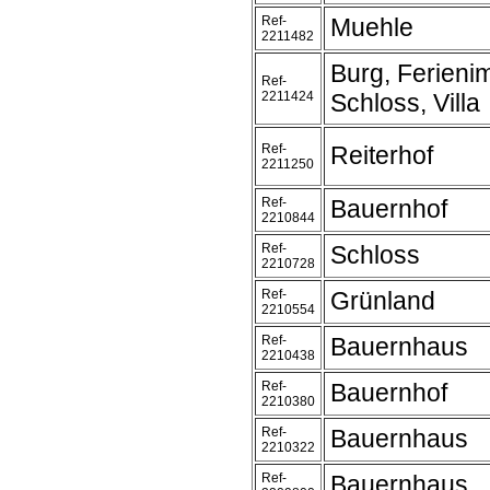
Ref-
Muehle
2211482
Burg, Ferieni
Ref-
2211424
Schloss, Villa
Ref-
Reiterhof
2211250
Ref-
Bauernhof
2210844
Ref-
Schloss
2210728
Ref-
Grünland
2210554
Ref-
Bauernhaus
2210438
Ref-
Bauernhof
2210380
Ref-
Bauernhaus
2210322
Ref-
Bauernhaus