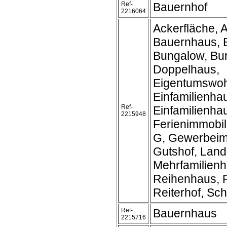
Ref-
Bauernhof
2216064
Ackerfläche, A
Bauernhaus, 
Bungalow, Bur
Doppelhaus,
Eigentumswo
Einfamilienha
Ref-
Einfamilienh
2215948
Ferienimmobil
G, Gewerbeim
Gutshof, Land
Mehrfamilienh
Reihenhaus, R
Reiterhof, Schl
Ref-
Bauernhaus
2215716