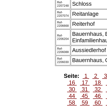
Ref-
Schloss
2207248
Ref-
Reitanlage
2207074
Ref-
Reiterhof
2206668
Bauernhaus, 
Ref-
2206204
Einfamilienha
Ref-
Aussiedlerhof
2206088
Ref-
Bauernhaus, 
2206030
Seite:
1
2
16
17
18
30
31
32
44
45
46
58
59
60