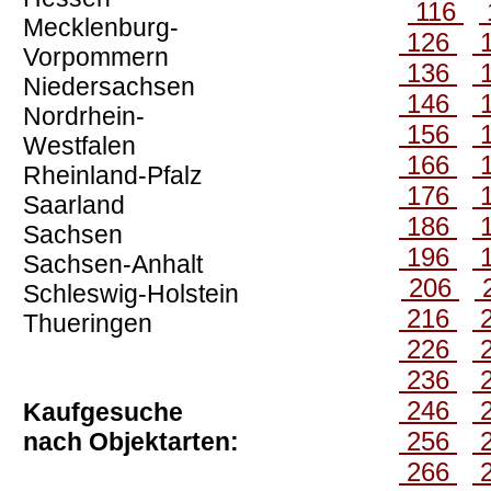
116
Mecklenburg-
126
Vorpommern
136
Niedersachsen
146
Nordrhein-
156
Westfalen
166
Rheinland-Pfalz
176
Saarland
186
Sachsen
196
Sachsen-Anhalt
206
Schleswig-Holstein
216
Thueringen
226
236
246
Kaufgesuche
256
nach Objektarten:
266