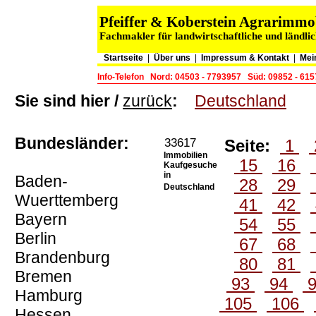
Pfeiffer & Koberstein Agrarimm
Fachmakler für landwirtschaftliche und ländli
Startseite
|
Über uns
|
Impressum & Kontakt
|
Mei
Info-Telefon
Nord: 04503 - 7793957
Süd: 09852 - 61
Sie sind hier /
zurück
:
Deutschland
Bundesländer:
33617
Seite:
1
Immobilien
15
16
Kaufgesuche
in
Baden-
28
29
Deutschland
Wuerttemberg
41
42
Bayern
54
55
Berlin
67
68
Brandenburg
80
81
Bremen
93
94
Hamburg
105
106
Hessen