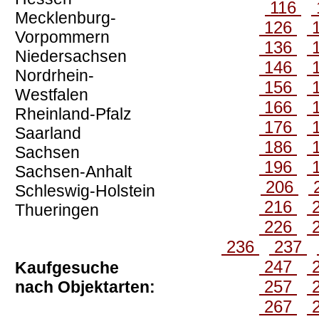
116
Mecklenburg-
126
Vorpommern
136
Niedersachsen
146
Nordrhein-
156
Westfalen
166
Rheinland-Pfalz
176
Saarland
186
Sachsen
196
Sachsen-Anhalt
206
Schleswig-Holstein
216
Thueringen
226
236
237
247
Kaufgesuche
257
nach Objektarten:
267