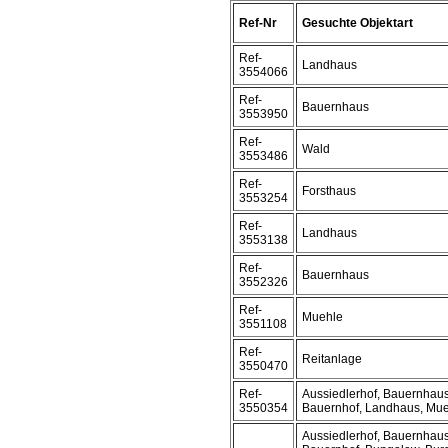
Ref-Nr
Gesuchte Objektart
Ref-
Landhaus
3554066
Ref-
Bauernhaus
3553950
Ref-
Wald
3553486
Ref-
Forsthaus
3553254
Ref-
Landhaus
3553138
Ref-
Bauernhaus
3552326
Ref-
Muehle
3551108
Ref-
Reitanlage
3550470
Ref-
Aussiedlerhof, Bauernhaus
3550354
Bauernhof, Landhaus, Mu
Aussiedlerhof, Bauernhaus