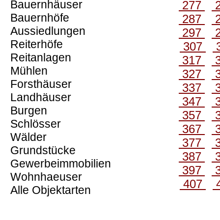
Bauernhäuser
277
Bauernhöfe
287
Aussiedlungen
297
Reiterhöfe
307
Reitanlagen
317
Mühlen
327
Forsthäuser
337
Landhäuser
347
Burgen
357
Schlösser
367
Wälder
377
Grundstücke
387
Gewerbeimmobilien
397
Wohnhaeuser
407
Alle Objektarten