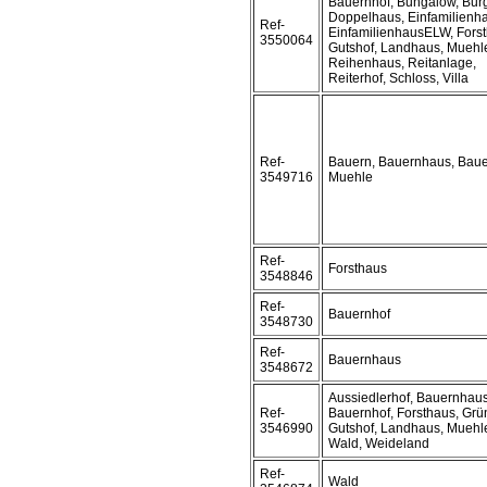
Bauernhof, Bungalow, Bur
Doppelhaus, Einfamilienh
Ref-
EinfamilienhausELW, Forst
3550064
Gutshof, Landhaus, Muehl
Reihenhaus, Reitanlage,
Reiterhof, Schloss, Villa
Ref-
Bauern, Bauernhaus, Baue
3549716
Muehle
Ref-
Forsthaus
3548846
Ref-
Bauernhof
3548730
Ref-
Bauernhaus
3548672
Aussiedlerhof, Bauernhaus
Ref-
Bauernhof, Forsthaus, Grü
3546990
Gutshof, Landhaus, Muehl
Wald, Weideland
Ref-
Wald