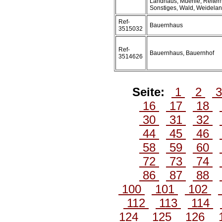
Landhaus, Muehle, Reiterh
Sonstiges, Wald, Weidela
Ref-
Bauernhaus
3515032
Ref-
Bauernhaus, Bauernhof
3514626
Seite:
1
2
16
17
18
30
31
32
44
45
46
58
59
60
72
73
74
86
87
88
100
101
102
112
113
114
124
125
126