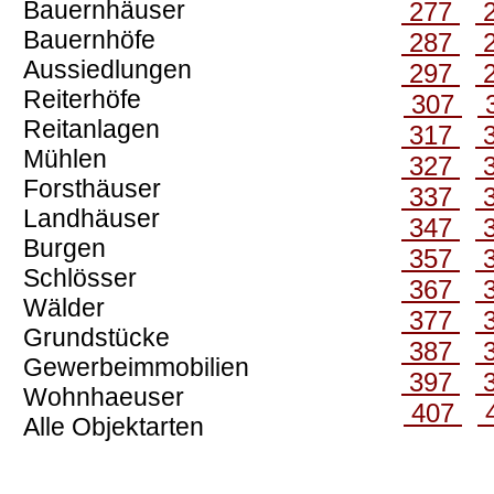
Bauernhäuser
277
Bauernhöfe
287
Aussiedlungen
297
Reiterhöfe
307
Reitanlagen
317
Mühlen
327
Forsthäuser
337
Landhäuser
347
Burgen
357
Schlösser
367
Wälder
377
Grundstücke
387
Gewerbeimmobilien
397
Wohnhaeuser
407
Alle Objektarten