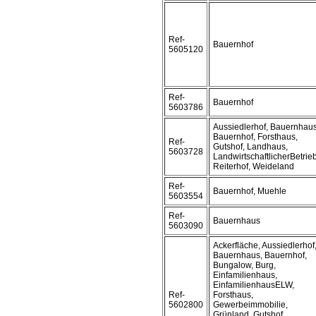
Ref-
Bauernhof
5605120
Ref-
Bauernhof
5603786
Aussiedlerhof, Bauernhaus
Bauernhof, Forsthaus,
Ref-
Gutshof, Landhaus,
5603728
LandwirtschaftlicherBetrieb
Reiterhof, Weideland
Ref-
Bauernhof, Muehle
5603554
Ref-
Bauernhaus
5603090
Ackerfläche, Aussiedlerhof
Bauernhaus, Bauernhof,
Bungalow, Burg,
Einfamilienhaus,
EinfamilienhausELW,
Ref-
Forsthaus,
5602800
Gewerbeimmobilie,
Grünland, Gutshof,