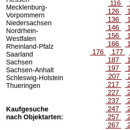
116
Mecklenburg-
126
Vorpommern
136
Niedersachsen
146
Nordrhein-
156
Westfalen
166
Rheinland-Pfalz
176
177
Saarland
187
Sachsen
197
Sachsen-Anhalt
207
Schleswig-Holstein
217
Thueringen
227
237
247
Kaufgesuche
257
nach Objektarten:
267