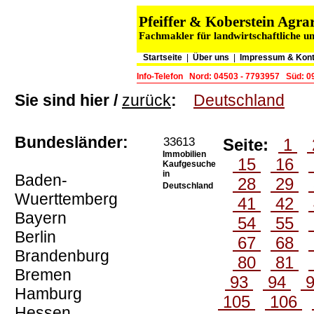
Pfeiffer & Koberstein Ag
Fachmakler für landwirtschaftliche u
Startseite
|
Über uns
|
Impressum & Kont
Info-Telefon
Nord: 04503 - 7793957
Süd: 0
Sie sind hier /
zurück
:
Deutschland
Bundesländer:
33613
Seite:
1
Immobilien
15
16
Kaufgesuche
in
Baden-
28
29
Deutschland
Wuerttemberg
41
42
Bayern
54
55
Berlin
67
68
Brandenburg
80
81
Bremen
93
94
Hamburg
105
106
Hessen