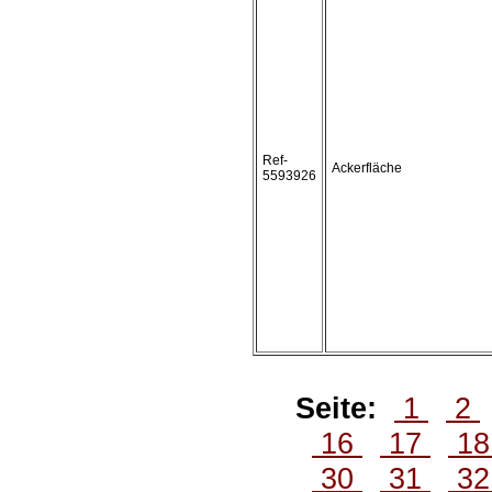
Ref-
Ackerfläche
5593926
Seite:
1
2
16
17
1
30
31
3