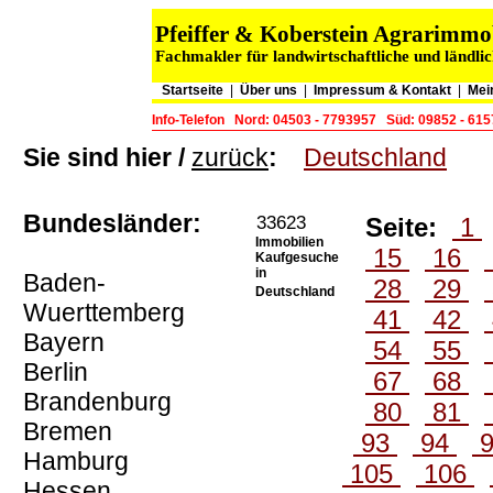
Pfeiffer & Koberstein Agrarimm
Fachmakler für landwirtschaftliche und ländli
Startseite
|
Über uns
|
Impressum & Kontakt
|
Mei
Info-Telefon
Nord: 04503 - 7793957
Süd: 09852 - 61
Sie sind hier /
zurück
:
Deutschland
Bundesländer:
33623
Seite:
1
Immobilien
15
16
Kaufgesuche
in
Baden-
28
29
Deutschland
Wuerttemberg
41
42
Bayern
54
55
Berlin
67
68
Brandenburg
80
81
Bremen
93
94
Hamburg
105
106
Hessen