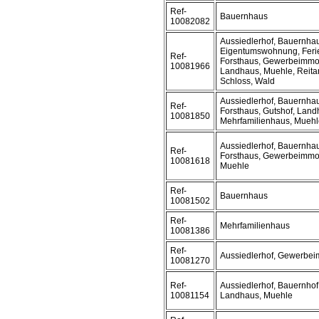
Ref-
Bauernhaus
10082082
Aussiedlerhof, Bauernhau
Eigentumswohnung, Feri
Ref-
Forsthaus, Gewerbeimmobi
10081966
Landhaus, Muehle, Reitan
Schloss, Wald
Aussiedlerhof, Bauernhau
Ref-
Forsthaus, Gutshof, Land
10081850
Mehrfamilienhaus, Muehle
Aussiedlerhof, Bauernhau
Ref-
Forsthaus, Gewerbeimmobi
10081618
Muehle
Ref-
Bauernhaus
10081502
Ref-
Mehrfamilienhaus
10081386
Ref-
Aussiedlerhof, Gewerbei
10081270
Ref-
Aussiedlerhof, Bauernhof,
10081154
Landhaus, Muehle