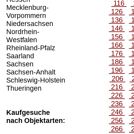
116
Mecklenburg-
126
Vorpommern
136
Niedersachsen
146
Nordrhein-
156
Westfalen
166
Rheinland-Pfalz
176
Saarland
186
Sachsen
196
Sachsen-Anhalt
206
Schleswig-Holstein
216
Thueringen
226
236
246
Kaufgesuche
256
nach Objektarten:
266