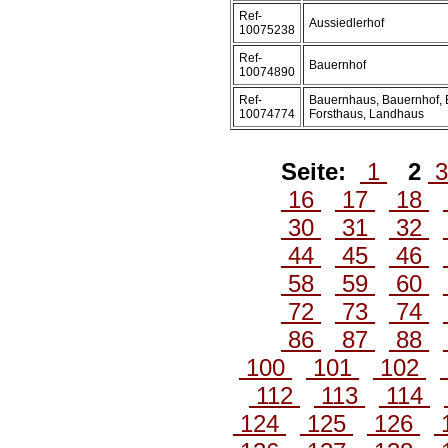
Ref-
Aussiedlerhof
10075238
Ref-
Bauernhof
10074890
Ref-
Bauernhaus, Bauernhof, 
10074774
Forsthaus, Landhaus
Seite:
1
2
16
17
18
30
31
32
44
45
46
58
59
60
72
73
74
86
87
88
100
101
102
112
113
114
124
125
126