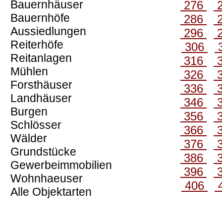
Bauernhäuser
276
Bauernhöfe
286
Aussiedlungen
296
Reiterhöfe
306
Reitanlagen
316
Mühlen
326
Forsthäuser
336
Landhäuser
346
Burgen
356
Schlösser
366
Wälder
376
Grundstücke
386
Gewerbeimmobilien
396
Wohnhaeuser
406
Alle Objektarten