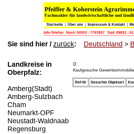
Pfeiffer & Koberstein Agrarim
Fachmakler für landwirtschaftliche und länd
Startseite
|
Über uns
|
Impressum & Kontakt
|
Me
Info-Telefon
Nord: 04503 - 7793957
Süd: 09852 - 6
Sie sind hier /
zurück
:
Deutschland
>
B
Landkreise in
0
Kaufgesuche Gewerbeimmobilien
Oberpfalz:
Ref-Nr
Gesuchte Objektart
Kau
Amberg(Stadt)
Amberg-Sulzbach
Cham
Neumarkt-OPF
Neustadt-Waldnaab
Regensburg